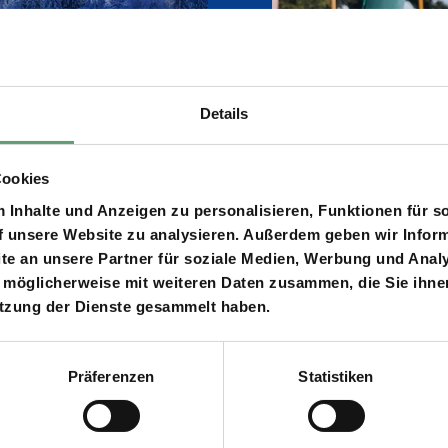
Details
Cookies
B
u
r
o
n
F
a
i
e
­
s
i
g
e
i
e
Inhalte und Anzeigen zu personalisieren, Funktionen für s
f unsere Website zu analysieren. Außerdem geben wir Inform
e an unsere Partner für soziale Medien, Werbung und Analy
f
 möglicherweise mit weiteren Daten zusammen, die Sie ihnen
utzung der Dienste gesammelt haben.
L
Präferenzen
Statistiken