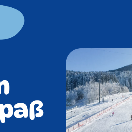
n
spaß