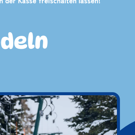
 der Kasse freischalten lassen!
odeln