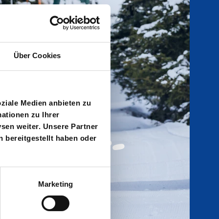
Über Cookies
oziale Medien anbieten zu
ationen zu Ihrer
sen weiter. Unsere Partner
B
u
r
o
n
B
E
R
G
a
u
­­
R
O
D
E
 bereitgestellt haben oder
Marketing