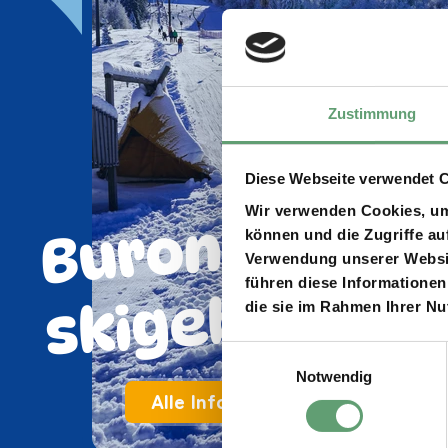
Zustimmung
Diese Webseite verwendet 
mil
n
k
b
Wir verwenden Cookies, um 
können und die Zugriffe au
Verwendung unserer Websit
führen diese Informationen
t
die sie im Rahmen Ihrer N
Einwilligungsauswahl
Notwendig
Alle Infos