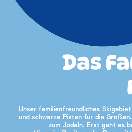
Das Fa
Unser familienfreundliches Skigebiet
und schwarze Pisten für die Großen.
zum Jodeln. Erst geht es b