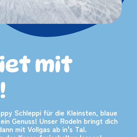
iet mit
!
ppy Schleppi für die Kleinsten, blaue
ein Genuss! Unser Rodeln bringt dich
nn mit Vollgas ab in's Tal.