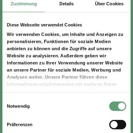
Zustimmung
Details
Über Cookies
Ganzjährig geöffnet. Der Stellplatz kann das
ganze Jahr genutzt werden. Einschränkungen kann
Diese Webseite verwendet Cookies
es bei starkem Schneefall geben, da dann nur ein
Wir verwenden Cookies, um Inhalte und Anzeigen zu
Teil des Platzes geräumt werden kann.
Reservierungen sind aus organisatorischen Gründen
personalisieren, Funktionen für soziale Medien
nicht möglich!
anbieten zu können und die Zugriffe auf unsere
Website zu analysieren. Außerdem geben wir
Informationen zu Ihrer Verwendung unserer Website
Wir freuen uns über deine
an unsere Partner für soziale Medien, Werbung und
Analysen weiter. Unsere Partner führen diese
Bewertung
Informationen möglicherweise mit weiteren Daten
Habt ihr die frische Bergluft genossen? Die Ruhe
zusammen, die Sie ihnen bereitgestellt haben oder
am See, gemütliche Stunden im Buron Stadl oder
die sie im Rahmen Ihrer Nutzung der Dienste
Einwilligungsauswahl
eine ausgelassene Zeit im Kinderpark? Dann freuen
gesammelt haben.
Notwendig
wir uns riesig, wenn ihr euch ein paar Minuten Zeit
nehmt und eure Erlebnisse mit anderen teilt. Ihr
findet unseren Stellplatz spitze? Wir freuen uns
Präferenzen
über eure tolle Erfahrung und positive Bewertung!