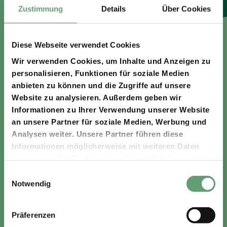
Buron Hüpfburgen
Zustimmung
Details
Über Cookies
Alle Infos
Diese Webseite verwendet Cookies
Wir verwenden Cookies, um Inhalte und Anzeigen zu
personalisieren, Funktionen für soziale Medien
anbieten zu können und die Zugriffe auf unsere
Website zu analysieren. Außerdem geben wir
Informationen zu Ihrer Verwendung unserer Website
an unsere Partner für soziale Medien, Werbung und
Analysen weiter. Unsere Partner führen diese
Informationen möglicherweise mit weiteren Daten
zusammen, die Sie ihnen bereitgestellt haben oder
die sie im Rahmen Ihrer Nutzung der Dienste
Einwilligungsauswahl
gesammelt haben.
Notwendig
Buron
Präferenzen